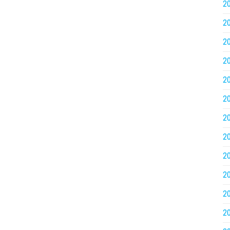
2
2
2
2
2
2
2
2
2
2
2
2