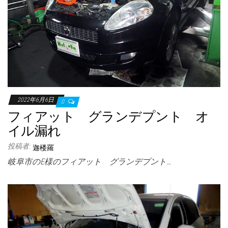
2022年6月6日
0
フィアット グランデプント オ
イル漏れ
投稿者:
迦楼羅
岐阜市のE様のフィアット グランデプント…