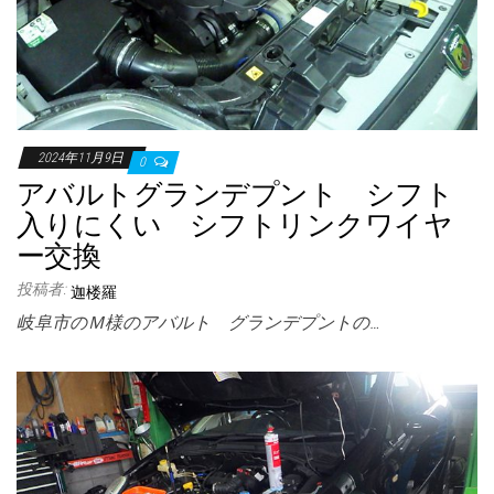
2024年11月9日
0
アバルトグランデプント シフト
入りにくい シフトリンクワイヤ
ー交換
投稿者:
迦楼羅
岐阜市のＭ様のアバルト グランデプントの…