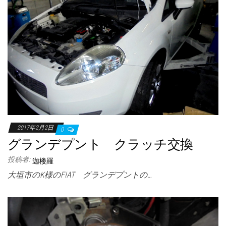
2017年2月2日
0
グランデプント クラッチ交換
投稿者:
迦楼羅
大垣市のK様のFIAT グランデプントの…