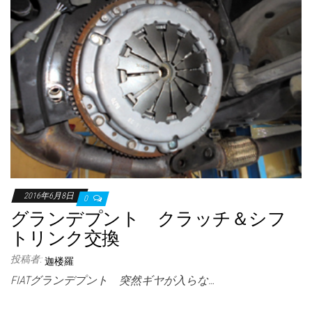
2016年6月8日
0
グランデプント クラッチ＆シフ
トリンク交換
投稿者:
迦楼羅
FIATグランデプント 突然ギヤが入らな…