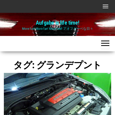
Skip
ナ
to
ビ
the
Aufgabe is life time!
ゲ
content
More fun! More fan! More feel! アオフガーベな日々
ー
シ
ョ
ン
切
タグ:
グランデプント
り
替
え