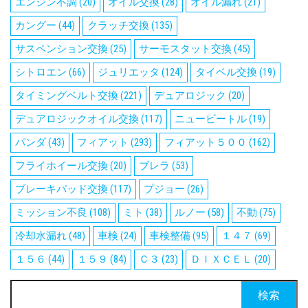
エンジン不調
(20)
オイル交換
(28)
オイル漏れ
(21)
カングー
(44)
クラッチ交換
(135)
サスペンション交換
(25)
サーモスタット交換
(45)
シトロエン
(66)
ジュリエッタ
(124)
タイベル交換
(19)
タイミングベルト交換
(221)
デュアロジック
(20)
デュアロジックオイル交換
(117)
ニュービートル
(19)
パンダ
(43)
フィアット
(293)
フィアット５００
(162)
フライホイール交換
(20)
ブレラ
(53)
ブレーキパッド交換
(117)
プジョー
(26)
ミッション不良
(108)
ミト
(38)
ルノー
(58)
不動
(75)
冷却水漏れ
(48)
車検
(24)
車検整備
(95)
１４７
(69)
１５６
(44)
１５９
(84)
Ｃ３
(23)
ＤＩＸＣＥＬ
(20)
検
索: