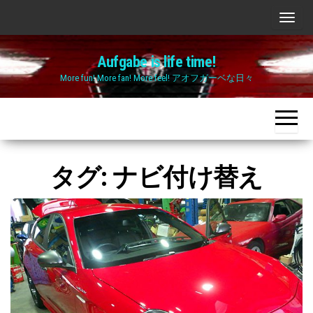
Skip
ナ
to
ビ
the
Aufgabe is life time!
ゲ
content
More fun! More fan! More feel! アオフガーベな日々
ー
シ
ョ
ン
切
タグ:
ナビ付け替え
り
替
え