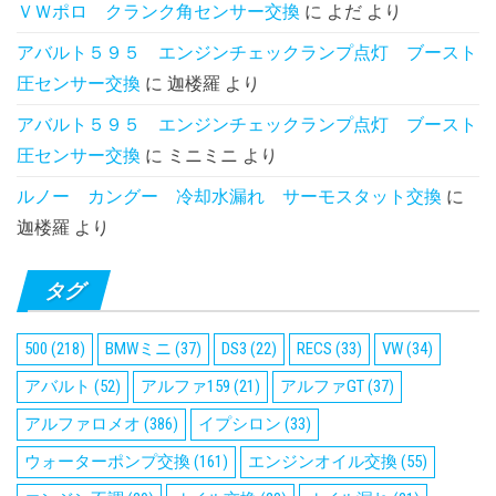
ＶＷポロ クランク角センサー交換
に
よだ
より
アバルト５９５ エンジンチェックランプ点灯 ブースト
圧センサー交換
に
迦楼羅
より
アバルト５９５ エンジンチェックランプ点灯 ブースト
圧センサー交換
に
ミニミニ
より
ルノー カングー 冷却水漏れ サーモスタット交換
に
迦楼羅
より
タグ
500
(218)
BMWミニ
(37)
DS3
(22)
RECS
(33)
VW
(34)
アバルト
(52)
アルファ159
(21)
アルファGT
(37)
アルファロメオ
(386)
イプシロン
(33)
ウォーターポンプ交換
(161)
エンジンオイル交換
(55)