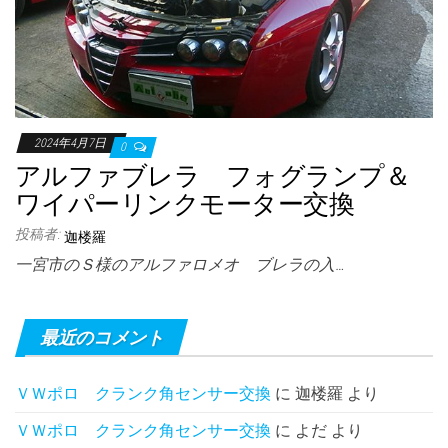
2024年4月7日
0
アルファブレラ フォグランプ＆
ワイパーリンクモーター交換
投稿者:
迦楼羅
一宮市のＳ様のアルファロメオ ブレラの入…
最近のコメント
ＶＷポロ クランク角センサー交換
に
迦楼羅
より
ＶＷポロ クランク角センサー交換
に
よだ
より