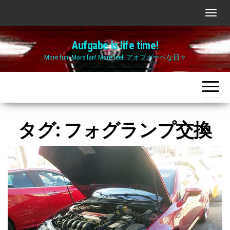
Skip
ナ
to
ビ
the
Aufgabe is life time!
ゲ
content
More fun! More fan! More feel! アオフガーベな日々
ー
シ
ョ
ン
切
タグ:
フォグランプ交換
り
替
え