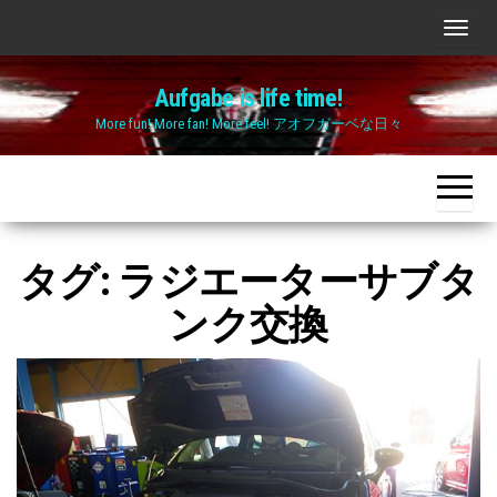
Skip
ナ
to
ビ
the
Aufgabe is life time!
ゲ
content
More fun! More fan! More feel! アオフガーベな日々
ー
シ
ョ
ン
切
タグ:
ラジエーターサブタ
り
ンク交換
替
え