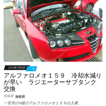
2022年2月8日
0
アルファロメオ１５９ 冷却水減り
が早い ラジエーターサブタンク
交換
投稿者:
迦楼羅
一宮市のN様のアルファロメオ１５９の入庫…