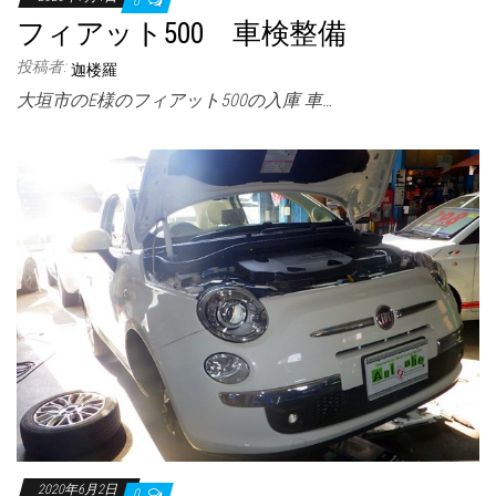
0
フィアット500 車検整備
投稿者:
迦楼羅
大垣市のE様のフィアット500の入庫 車…
2020年6月2日
0