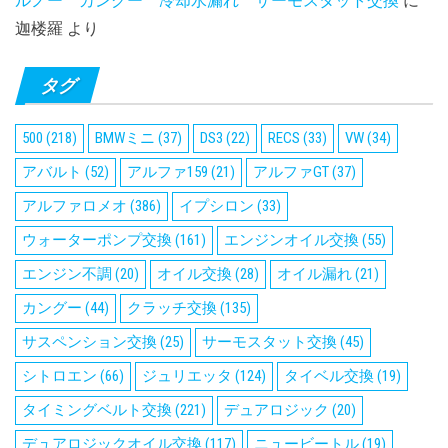
ルノー カングー 冷却水漏れ サーモスタット交換
に
迦楼羅
より
タグ
500
(218)
BMWミニ
(37)
DS3
(22)
RECS
(33)
VW
(34)
アバルト
(52)
アルファ159
(21)
アルファGT
(37)
アルファロメオ
(386)
イプシロン
(33)
ウォーターポンプ交換
(161)
エンジンオイル交換
(55)
エンジン不調
(20)
オイル交換
(28)
オイル漏れ
(21)
カングー
(44)
クラッチ交換
(135)
サスペンション交換
(25)
サーモスタット交換
(45)
シトロエン
(66)
ジュリエッタ
(124)
タイベル交換
(19)
タイミングベルト交換
(221)
デュアロジック
(20)
デュアロジックオイル交換
(117)
ニュービートル
(19)