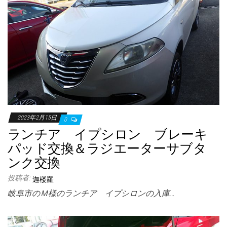
2023年2月15日
0
ランチア イプシロン ブレーキ
パッド交換＆ラジエーターサブタ
ンク交換
投稿者:
迦楼羅
岐阜市のＭ様のランチア イプシロンの入庫…