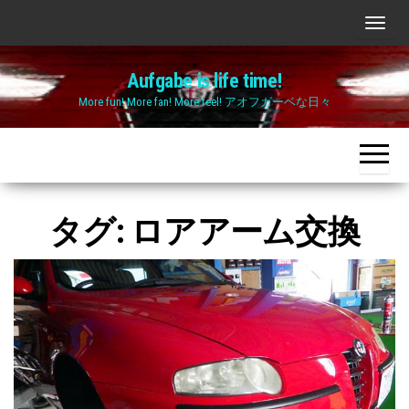
Skip
ナ
to
ビ
the
Aufgabe is life time!
ゲ
content
More fun! More fan! More feel! アオフガーベな日々
ー
シ
ョ
ン
切
タグ:
ロアアーム交換
り
替
え