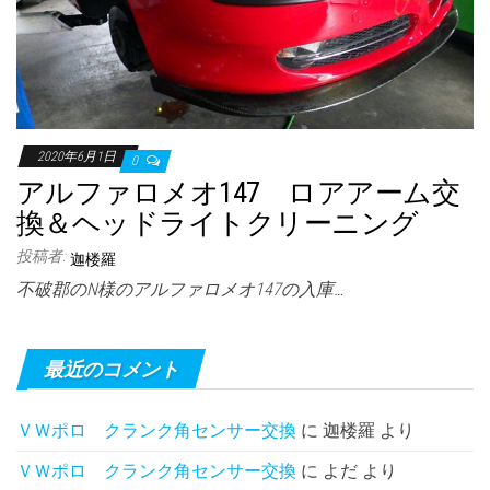
2020年6月1日
0
アルファロメオ147 ロアアーム交
換＆ヘッドライトクリーニング
投稿者:
迦楼羅
不破郡のN様のアルファロメオ147の入庫…
最近のコメント
ＶＷポロ クランク角センサー交換
に
迦楼羅
より
ＶＷポロ クランク角センサー交換
に
よだ
より