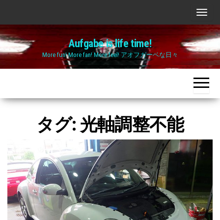
Skip
ナ
to
ビ
the
Aufgabe is life time!
ゲ
content
More fun! More fan! More feel! アオフガーベな日々
ー
シ
ョ
ン
切
タグ:
光軸調整不能
り
替
え