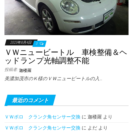
2023年8月4日
0
ＶＷニュービートル 車検整備＆ヘ
ッドランプ光軸調整不能
投稿者:
迦楼羅
美濃加茂市のＫ様のＶＷニュービートルの入…
最近のコメント
ＶＷポロ クランク角センサー交換
に
迦楼羅
より
ＶＷポロ クランク角センサー交換
に
よだ
より