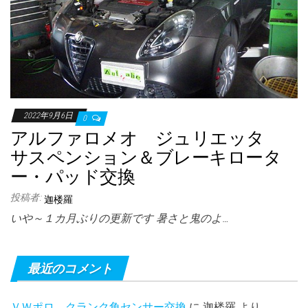
2022年9月6日
0
アルファロメオ ジュリエッタ
サスペンション＆ブレーキロータ
ー・パッド交換
投稿者:
迦楼羅
いや～１カ月ぶりの更新です 暑さと鬼のよ…
最近のコメント
ＶＷポロ クランク角センサー交換
に
迦楼羅
より