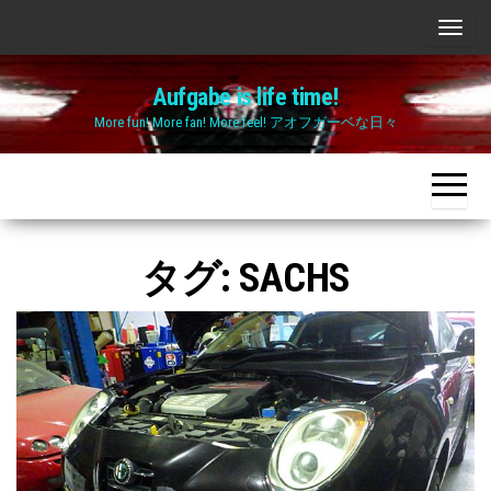
Skip
ナ
to
ビ
the
Aufgabe is life time!
ゲ
content
More fun! More fan! More feel! アオフガーベな日々
ー
シ
ョ
ン
切
タグ:
SACHS
り
替
え