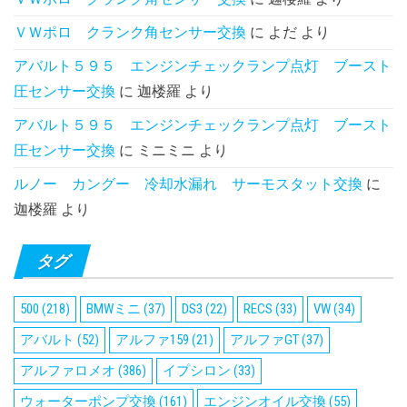
ＶＷポロ クランク角センサー交換
に
よだ
より
アバルト５９５ エンジンチェックランプ点灯 ブースト
圧センサー交換
に
迦楼羅
より
アバルト５９５ エンジンチェックランプ点灯 ブースト
圧センサー交換
に
ミニミニ
より
ルノー カングー 冷却水漏れ サーモスタット交換
に
迦楼羅
より
タグ
500
(218)
BMWミニ
(37)
DS3
(22)
RECS
(33)
VW
(34)
アバルト
(52)
アルファ159
(21)
アルファGT
(37)
アルファロメオ
(386)
イプシロン
(33)
ウォーターポンプ交換
(161)
エンジンオイル交換
(55)