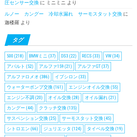
圧センサー交換
に
ミニミニ
より
ルノー カングー 冷却水漏れ サーモスタット交換
に
迦楼羅
より
タグ
500
(218)
BMWミニ
(37)
DS3
(22)
RECS
(33)
VW
(34)
アバルト
(52)
アルファ159
(21)
アルファGT
(37)
アルファロメオ
(386)
イプシロン
(33)
ウォーターポンプ交換
(161)
エンジンオイル交換
(55)
エンジン不調
(20)
オイル交換
(28)
オイル漏れ
(21)
カングー
(44)
クラッチ交換
(135)
サスペンション交換
(25)
サーモスタット交換
(45)
シトロエン
(66)
ジュリエッタ
(124)
タイベル交換
(19)