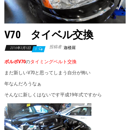
V70 タイベル交換
投稿者:
迦楼羅
2016年3月5日
0
ボルボV70
の
タイミングベルト交換
まだ新しいV70と思ってしまう自分が怖い
年なんだろうなぁ
そんなに新しくはないです平成19年式ですから