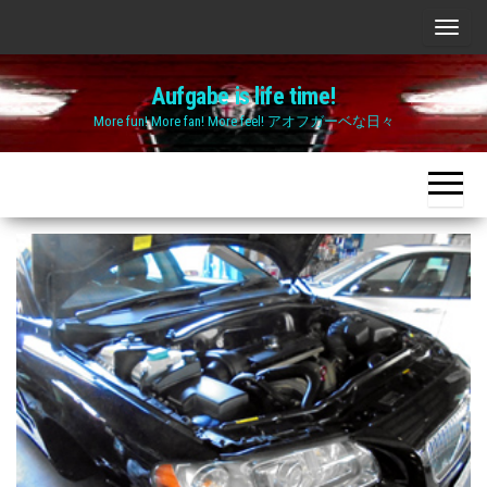
Skip
ナ
to
ビ
the
Aufgabe is life time!
ゲ
content
More fun! More fan! More feel! アオフガーベな日々
ー
シ
ョ
ン
切
り
替
え