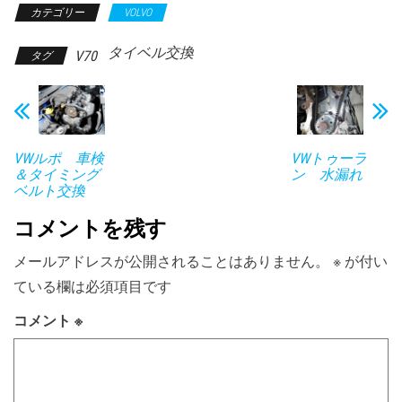
カテゴリー
VOLVO
タイベル交換
V70
タグ
VWルポ 車検
VWトゥーラ
＆タイミング
ン 水漏れ
ベルト交換
コメントを残す
メールアドレスが公開されることはありません。
※
が付い
ている欄は必須項目です
コメント
※