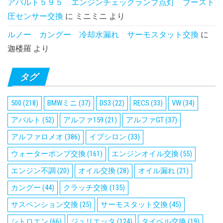
アバルト５９５ エンジンチェックランプ点灯 ブースト
圧センサー交換
に
ミニミニ
より
ルノー カングー 冷却水漏れ サーモスタット交換
に
迦楼羅
より
タグ
500
(218)
BMWミニ
(37)
DS3
(22)
RECS
(33)
VW
(34)
アバルト
(52)
アルファ159
(21)
アルファGT
(37)
アルファロメオ
(386)
イプシロン
(33)
ウォーターポンプ交換
(161)
エンジンオイル交換
(55)
エンジン不調
(20)
オイル交換
(28)
オイル漏れ
(21)
カングー
(44)
クラッチ交換
(135)
サスペンション交換
(25)
サーモスタット交換
(45)
シトロエン
(66)
ジュリエッタ
(124)
タイベル交換
(19)