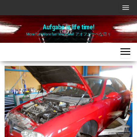
Skip
ナ
to
ビ
the
Aufgabe is life time!
ゲ
content
More fun! More fan! More feel! アオフガーベな日々
ー
シ
ョ
ン
切
り
替
え