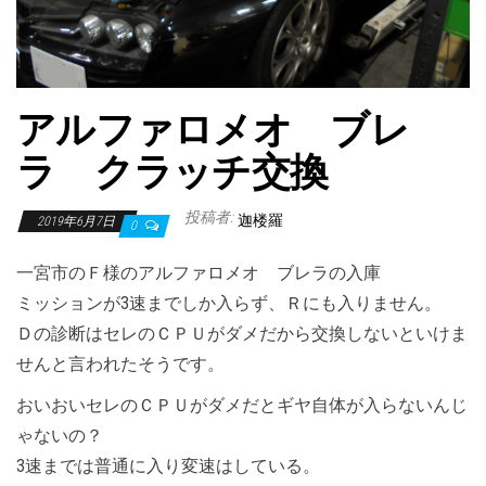
アルファロメオ ブレ
ラ クラッチ交換
投稿者:
迦楼羅
2019年6月7日
0
一宮市のＦ様のアルファロメオ ブレラの入庫
ミッションが3速までしか入らず、Ｒにも入りません。
Ｄの診断はセレのＣＰＵがダメだから交換しないといけま
せんと言われたそうです。
おいおいセレのＣＰＵがダメだとギヤ自体が入らないんじ
ゃないの？
3速までは普通に入り変速はしている。