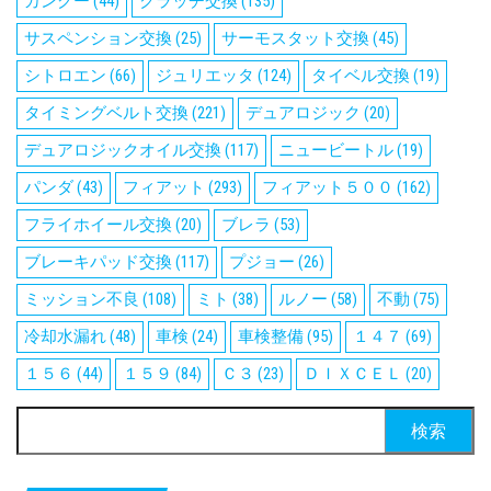
カングー
(44)
クラッチ交換
(135)
サスペンション交換
(25)
サーモスタット交換
(45)
シトロエン
(66)
ジュリエッタ
(124)
タイベル交換
(19)
タイミングベルト交換
(221)
デュアロジック
(20)
デュアロジックオイル交換
(117)
ニュービートル
(19)
パンダ
(43)
フィアット
(293)
フィアット５００
(162)
フライホイール交換
(20)
ブレラ
(53)
ブレーキパッド交換
(117)
プジョー
(26)
ミッション不良
(108)
ミト
(38)
ルノー
(58)
不動
(75)
冷却水漏れ
(48)
車検
(24)
車検整備
(95)
１４７
(69)
１５６
(44)
１５９
(84)
Ｃ３
(23)
ＤＩＸＣＥＬ
(20)
検
索: