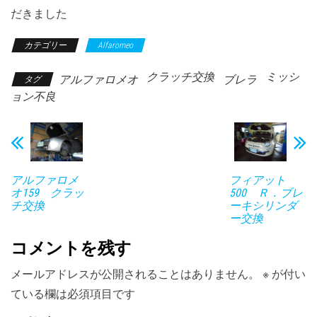
だきました
カテゴリー
Alfaromeo
クラッチ交換
ミッシ
アルファロメオ
ブレラ
タグ
ョン不良
アルファロメ
フィアット
オ159 クラッ
500 Ｒ．ブレ
チ交換
ーキシリンダ
ー交換
コメントを残す
メールアドレスが公開されることはありません。
※
が付い
ている欄は必須項目です