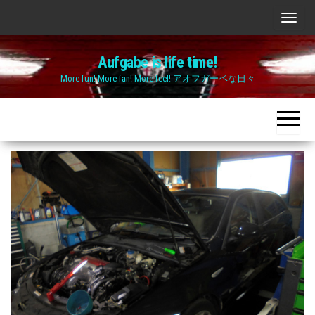
Skip
ナ
to
ビ
the
Aufgabe is life time!
ゲ
content
More fun! More fan! More feel! アオフガーベな日々
ー
シ
ョ
ン
切
り
替
え