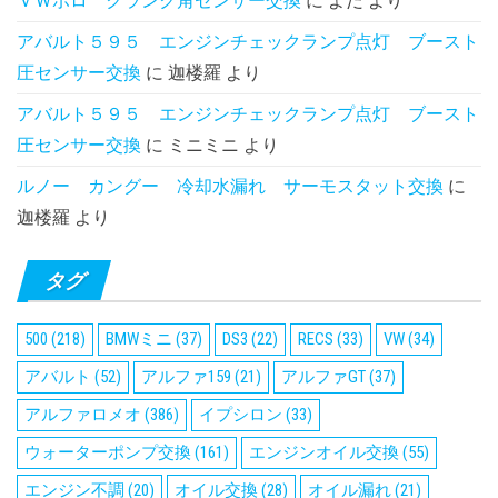
ＶＷポロ クランク角センサー交換
に
よだ
より
アバルト５９５ エンジンチェックランプ点灯 ブースト
圧センサー交換
に
迦楼羅
より
アバルト５９５ エンジンチェックランプ点灯 ブースト
圧センサー交換
に
ミニミニ
より
ルノー カングー 冷却水漏れ サーモスタット交換
に
迦楼羅
より
タグ
500
(218)
BMWミニ
(37)
DS3
(22)
RECS
(33)
VW
(34)
アバルト
(52)
アルファ159
(21)
アルファGT
(37)
アルファロメオ
(386)
イプシロン
(33)
ウォーターポンプ交換
(161)
エンジンオイル交換
(55)
エンジン不調
(20)
オイル交換
(28)
オイル漏れ
(21)