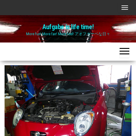
Skip
ナ
to
ビ
the
Aufgabe is life time!
ゲ
content
More fun! More fan! More feel! アオフガーベな日々
ー
シ
ョ
ン
切
り
替
え