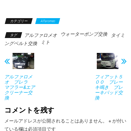
カテゴリー
Alfaromeo
ウォーターポンプ交換
アルファロメオ
タイミ
タグ
ミト
ングベルト交換
アルファロメ
フィアット５
オ ブレラ
００ ブレー
マフラー&エア
キ鳴き ブレ
クリーナー交
ーキパッド交
換
換
コメントを残す
メールアドレスが公開されることはありません。
※
が付い
ている欄は必須項目です