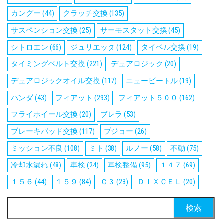
カングー
(44)
クラッチ交換
(135)
サスペンション交換
(25)
サーモスタット交換
(45)
シトロエン
(66)
ジュリエッタ
(124)
タイベル交換
(19)
タイミングベルト交換
(221)
デュアロジック
(20)
デュアロジックオイル交換
(117)
ニュービートル
(19)
パンダ
(43)
フィアット
(293)
フィアット５００
(162)
フライホイール交換
(20)
ブレラ
(53)
ブレーキパッド交換
(117)
プジョー
(26)
ミッション不良
(108)
ミト
(38)
ルノー
(58)
不動
(75)
冷却水漏れ
(48)
車検
(24)
車検整備
(95)
１４７
(69)
１５６
(44)
１５９
(84)
Ｃ３
(23)
ＤＩＸＣＥＬ
(20)
検
索: