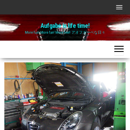
Skip
ナ
to
ビ
the
Aufgabe is life time!
ゲ
content
More fun! More fan! More feel! アオフガーベな日々
ー
シ
ョ
ン
切
り
替
え