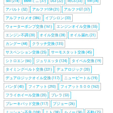
500
(218)
BMWミニ
(37)
DS3
(22)
RECS
(33)
VW
(34)
アバルト
(52)
アルファ159
(21)
アルファGT
(37)
アルファロメオ
(386)
イプシロン
(33)
ウォーターポンプ交換
(161)
エンジンオイル交換
(55)
エンジン不調
(20)
オイル交換
(28)
オイル漏れ
(21)
カングー
(44)
クラッチ交換
(135)
サスペンション交換
(25)
サーモスタット交換
(45)
シトロエン
(66)
ジュリエッタ
(124)
タイベル交換
(19)
タイミングベルト交換
(221)
デュアロジック
(20)
デュアロジックオイル交換
(117)
ニュービートル
(19)
パンダ
(43)
フィアット
(293)
フィアット５００
(162)
フライホイール交換
(20)
ブレラ
(53)
ブレーキパッド交換
(117)
プジョー
(26)
ミッション不良
(108)
ミト
(38)
ルノー
(58)
不動
(75)