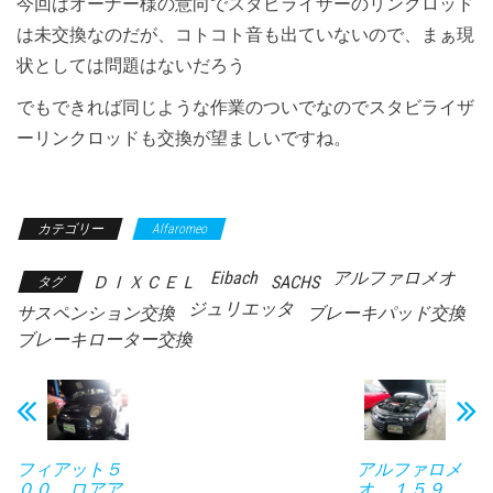
今回はオーナー様の意向でスタビライザーのリンクロッド
は未交換なのだが、コトコト音も出ていないので、まぁ現
状としては問題はないだろう
でもできれば同じような作業のついでなのでスタビライザ
ーリンクロッドも交換が望ましいですね。
カテゴリー
Alfaromeo
Eibach
アルファロメオ
ＤＩＸＣＥＬ
SACHS
タグ
ジュリエッタ
サスペンション交換
ブレーキパッド交換
ブレーキローター交換
フィアット５
アルファロメ
００ ロアア
オ １５９