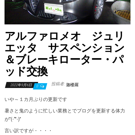
アルファロメオ ジュリ
エッタ サスペンション
＆ブレーキローター・パ
ッド交換
投稿者:
迦楼羅
2022年9月6日
0
いや～１カ月ぶりの更新です
暑さと鬼のように忙しい業務とでブログを更新する体力
が”(-“”-)”
言い訳ですが・・・・