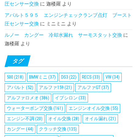
圧センサー交換
に
迦楼羅
より
アバルト５９５ エンジンチェックランプ点灯 ブースト
圧センサー交換
に
ミニミニ
より
ルノー カングー 冷却水漏れ サーモスタット交換
に
迦楼羅
より
タグ
500
(218)
BMWミニ
(37)
DS3
(22)
RECS
(33)
VW
(34)
アバルト
(52)
アルファ159
(21)
アルファGT
(37)
アルファロメオ
(386)
イプシロン
(33)
ウォーターポンプ交換
(161)
エンジンオイル交換
(55)
エンジン不調
(20)
オイル交換
(28)
オイル漏れ
(21)
カングー
(44)
クラッチ交換
(135)