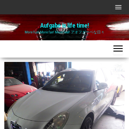
Skip
ナ
to
ビ
the
Aufgabe is life time!
ゲ
content
More fun! More fan! More feel! アオフガーベな日々
ー
シ
ョ
ン
切
り
替
え