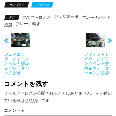
カテゴリー
Alfaromeo
ジュリエッタ
アルファロメオ
ブレーキパッド
タグ
ブレーキ鳴き
交換
ジュリエッ
フィアット５
タ タイミン
００ タイミ
グベルト交換
ングベルト交
＆ブレーキパ
換＆ウォータ
ッド交換
ーポンプ交換
コメントを残す
メールアドレスが公開されることはありません。
※
が付い
ている欄は必須項目です
コメント
※