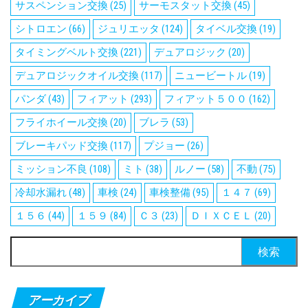
サスペンション交換
(25)
サーモスタット交換
(45)
シトロエン
(66)
ジュリエッタ
(124)
タイベル交換
(19)
タイミングベルト交換
(221)
デュアロジック
(20)
デュアロジックオイル交換
(117)
ニュービートル
(19)
パンダ
(43)
フィアット
(293)
フィアット５００
(162)
フライホイール交換
(20)
ブレラ
(53)
ブレーキパッド交換
(117)
プジョー
(26)
ミッション不良
(108)
ミト
(38)
ルノー
(58)
不動
(75)
冷却水漏れ
(48)
車検
(24)
車検整備
(95)
１４７
(69)
１５６
(44)
１５９
(84)
Ｃ３
(23)
ＤＩＸＣＥＬ
(20)
検
索:
アーカイブ