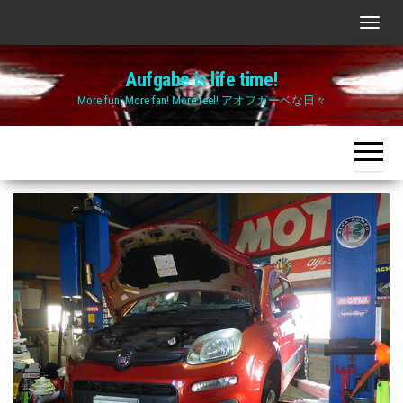
Skip
ナ
to
ビ
the
Aufgabe is life time!
ゲ
content
More fun! More fan! More feel! アオフガーベな日々
ー
シ
ョ
ン
切
り
替
え