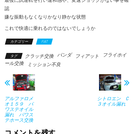
最後に試運転を行い違和感や、変速ショックがない事を確
認
嫌な振動もなくなりかなり静かな状態
これで快適に乗れるのではないでしょうか
カテゴリー
FIAT
パンダ
フライホイ
クラッチ交換
フィアット
タグ
ール交換
ミッション不良
アルファロメ
シトロエン C
オ１５９ パ
３オイル漏れ
ワステオイル
漏れ パワス
テホース交換
コメントを残す