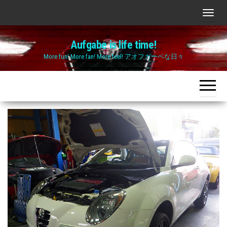
Skip
ナ
to
ビ
the
Aufgabe is life time!
ゲ
content
More fun! More fan! More feel! アオフガーベな日々
ー
シ
ョ
ン
切
り
替
え