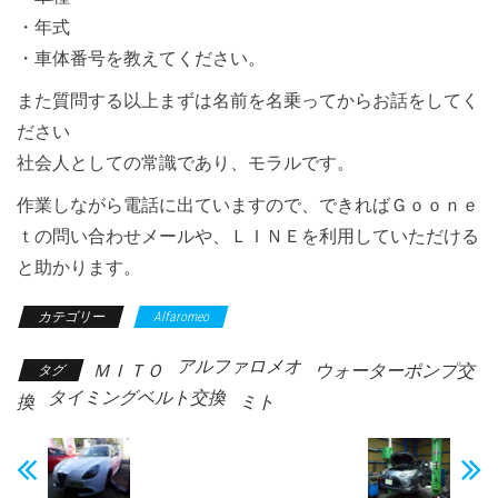
・年式
・車体番号を教えてください。
また質問する以上まずは名前を名乗ってからお話をしてく
ださい
社会人としての常識であり、モラルです。
作業しながら電話に出ていますので、できればＧｏｏｎｅ
ｔの問い合わせメールや、ＬＩＮＥを利用していただける
と助かります。
カテゴリー
Alfaromeo
アルファロメオ
ＭＩＴＯ
ウォーターポンプ交
タグ
タイミングベルト交換
換
ミト