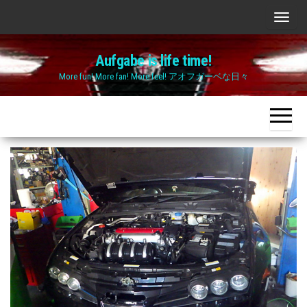
Skip
ナ
to
ビ
the
Aufgabe is life time!
ゲ
content
More fun! More fan! More feel! アオフガーベな日々
ー
シ
ョ
ン
切
り
替
え