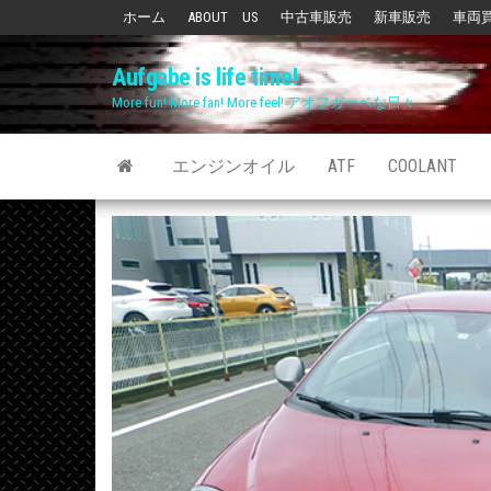
Skip
ホーム
ABOUT US
中古車販売
新車販売
車両
to
Aufgabe is life time!
the
More fun! More fan! More feel! アオフガーベな日々
content
エンジンオイル
ATF
COOLANT