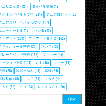
ジュリエッタ
(124)
タイベル交換
(19)
タイミングベルト交換
(221)
デュアロジック
(20)
デュアロジックオイル交換
(117)
ニュービートル
(19)
パンダ
(43)
フィアット
(293)
フィアット５００
(162)
フライホイール交換
(20)
ブレラ
(53)
ブレーキパッド交換
(117)
プジョー
(26)
ミッション不良
(108)
ミト
(38)
ルノー
(58)
不動
(75)
冷却水漏れ
(48)
車検
(24)
車検整備
(95)
１４７
(69)
１５６
(44)
１５９
(84)
Ｃ３
(23)
ＤＩＸＣＥＬ
(20)
検
: