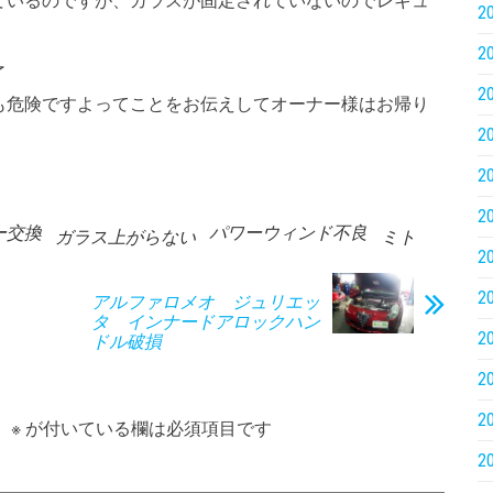
ているのですが、ガラスが固定されていないのでレギュ
2
2
了
2
も危険ですよってことをお伝えしてオーナー様はお帰り
2
2
2
ー交換
パワーウィンド不良
ガラス上がらない
ミト
2
2
アルファロメオ ジュリエッ
タ インナードアロックハン
2
ドル破損
2
2
。
※
が付いている欄は必須項目です
2