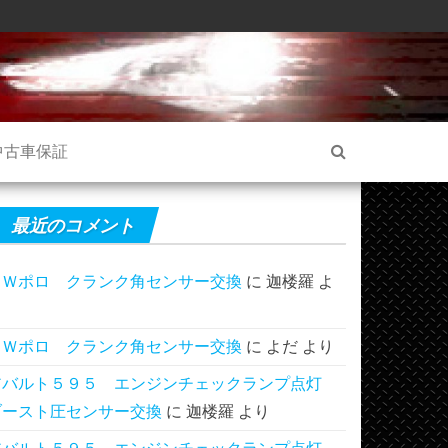
中古車保証
最近のコメント
ＶＷポロ クランク角センサー交換
に
迦楼羅
よ
り
ＶＷポロ クランク角センサー交換
に
よだ
より
アバルト５９５ エンジンチェックランプ点灯
ブースト圧センサー交換
に
迦楼羅
より