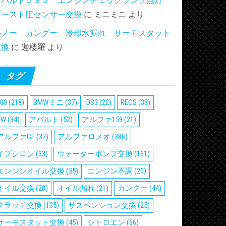
アバルト５９５ エンジンチェックランプ点灯
ブースト圧センサー交換
に
ミニミニ
より
ルノー カングー 冷却水漏れ サーモスタット
交換
に
迦楼羅
より
タグ
00
(218)
BMWミニ
(37)
DS3
(22)
RECS
(33)
VW
(34)
アバルト
(52)
アルファ159
(21)
アルファGT
(37)
アルファロメオ
(386)
イプシロン
(33)
ウォーターポンプ交換
(161)
エンジンオイル交換
(55)
エンジン不調
(20)
オイル交換
(28)
オイル漏れ
(21)
カングー
(44)
クラッチ交換
(135)
サスペンション交換
(25)
サーモスタット交換
(45)
シトロエン
(66)