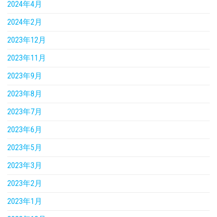
2024年4月
2024年2月
2023年12月
2023年11月
2023年9月
2023年8月
2023年7月
2023年6月
2023年5月
2023年3月
2023年2月
2023年1月