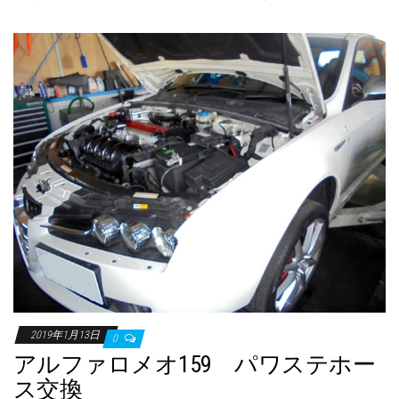
2019年1月13日
0
アルファロメオ159 パワステホー
ス交換