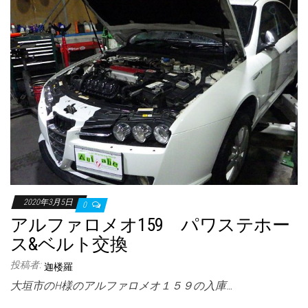
2020年3月5日
0
アルファロメオ159 パワステホー
ス&ベルト交換
投稿者:
迦楼羅
大垣市のH様のアルファロメオ１５９の入庫…