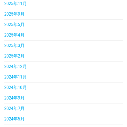
2025年11月
2025年9月
2025年5月
2025年4月
2025年3月
2025年2月
2024年12月
2024年11月
2024年10月
2024年9月
2024年7月
2024年5月