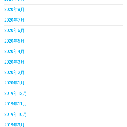
2020年8月
2020年7月
2020年6月
2020年5月
2020年4月
2020年3月
2020年2月
2020年1月
2019年12月
2019年11月
2019年10月
2019年9月