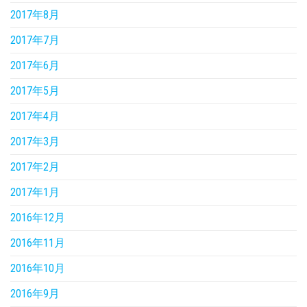
2017年8月
2017年7月
2017年6月
2017年5月
2017年4月
2017年3月
2017年2月
2017年1月
2016年12月
2016年11月
2016年10月
2016年9月