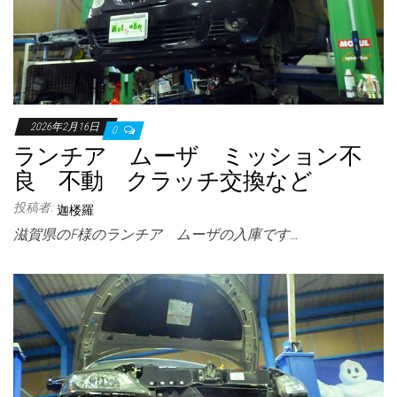
2026年2月16日
0
ランチア ムーザ ミッション不
良 不動 クラッチ交換など
投稿者:
迦楼羅
滋賀県のF様のランチア ムーザの入庫です…