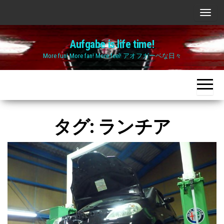
Skip
ナ
to
ビ
the
Aufgabe is life time!
ゲ
content
More fun! More fan! More feel! アオフガーベな日々
ー
シ
ョ
ン
切
タグ:
ランチア
り
替
え