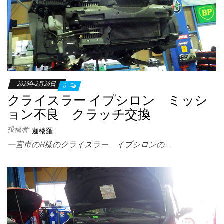
2025年2月26日
0
クライスラー イプシロン ミッシ
ョン不良 クラッチ交換
投稿者:
迦楼羅
一宮市のH様のクライスラー イプシロンの…