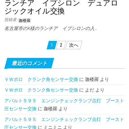
ランチア イプシロン デュアロ
ジックオイル交換
投稿者:
迦楼羅
名古屋市のK様のランチア イプシロンの入…
投
1
2
次へ
稿
の
最近のコメント
ペ
ＶＷポロ クランク角センサー交換
に
迦楼羅
より
ー
ＶＷポロ クランク角センサー交換
に
よだ
より
ジ
送
アバルト５９５ エンジンチェックランプ点灯 ブースト
圧センサー交換
に
迦楼羅
より
り
アバルト５９５ エンジンチェックランプ点灯 ブースト
圧センサー交換
に
ミニミニ
より