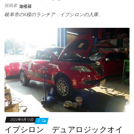
投稿者:
迦楼羅
岐阜市のK様のランチア イプシロンの入庫…
2022年9月10日
0
イプシロン デュアロジックオイ