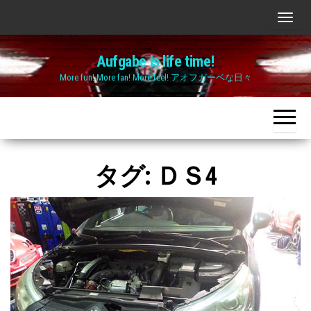
Skip
ナ
to
ビ
the
Aufgabe is life time!
ゲ
content
More fun! More fan! More feel! アオフガーベな日々
ー
シ
ョ
ン
切
タグ:
ＤＳ4
り
替
え