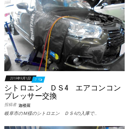
2019年9月1日
0
シトロエン ＤＳ4 エアコンコン
プレッサー交換
投稿者:
迦楼羅
岐阜市のＭ様のシトロエン ＤＳ4の入庫で…