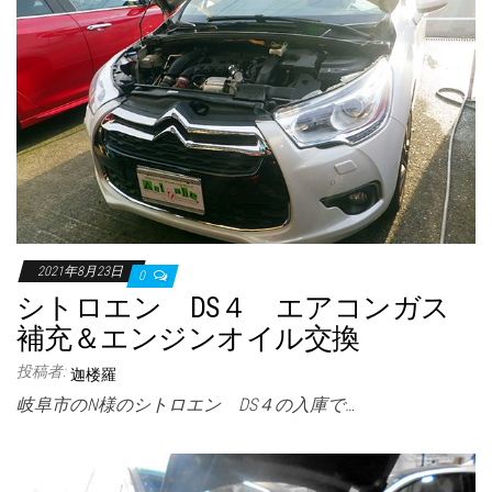
2021年8月23日
0
シトロエン DS４ エアコンガス
補充＆エンジンオイル交換
投稿者:
迦楼羅
岐阜市のN様のシトロエン DS４の入庫で…