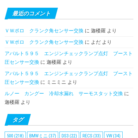
最近のコメント
ＶＷポロ クランク角センサー交換
に
迦楼羅
より
ＶＷポロ クランク角センサー交換
に
よだ
より
アバルト５９５ エンジンチェックランプ点灯 ブースト
圧センサー交換
に
迦楼羅
より
アバルト５９５ エンジンチェックランプ点灯 ブースト
圧センサー交換
に
ミニミニ
より
ルノー カングー 冷却水漏れ サーモスタット交換
に
迦楼羅
より
タグ
500
(218)
BMWミニ
(37)
DS3
(22)
RECS
(33)
VW
(34)