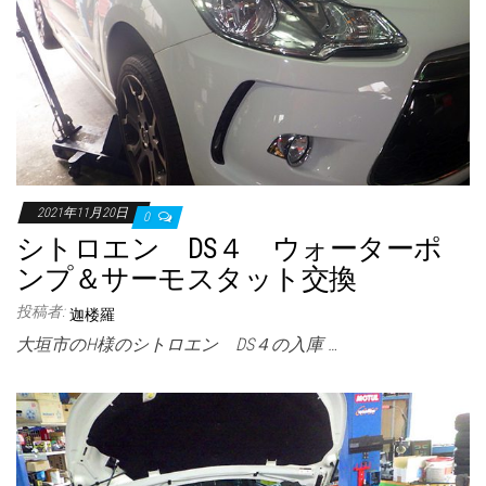
2021年11月20日
0
シトロエン DS４ ウォーターポ
ンプ＆サーモスタット交換
投稿者:
迦楼羅
大垣市のH様のシトロエン DS４の入庫 …