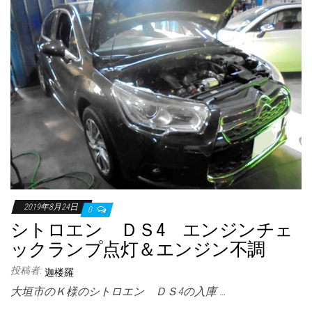
2019年8月24日
0
シトロエン ＤＳ4 エンジンチェ
ックランプ点灯＆エンジン不調
投稿者:
迦楼羅
大垣市のＫ様のシトロエン ＤＳ4の入庫 …