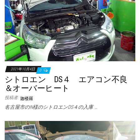
2021年10月4日
0
シトロエン DS４ エアコン不良
＆オーバーヒート
投稿者:
迦楼羅
名古屋市のN様のシトロエンDS４の入庫 …