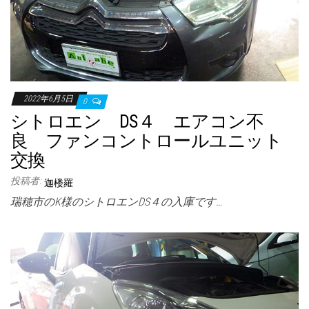
2022年6月5日
0
シトロエン DS４ エアコン不
良 ファンコントロールユニット
交換
投稿者:
迦楼羅
瑞穂市のK様のシトロエンDS４の入庫です…