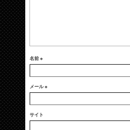
名前
※
メール
※
サイト