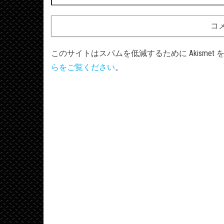
このサイトはスパムを低減するために Akismet
らをご覧ください
。