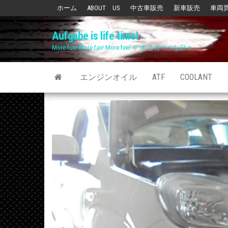
Skip
ホーム
ABOUT US
中古車販売
新車販売
車両
to
Aufgabe is life time!
the
More fun! More fan! More feel! アオフガーベな日々
content
エンジンオイル
ATF
COOLANT