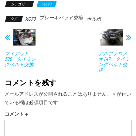
カテゴリー
VOLVO
ブレーキパッド交換
XC70
ボルボ
タグ
フィアット
アルファロメ
500 タイミン
オ147 タイミ
グベルト交換
ングベルト交
換
コメントを残す
メールアドレスが公開されることはありません。
※
が付い
ている欄は必須項目です
コメント
※