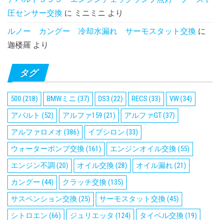
圧センサー交換
に
ミニミニ
より
ルノー カングー 冷却水漏れ サーモスタット交換
に
迦楼羅
より
タグ
500
(218)
BMWミニ
(37)
DS3
(22)
RECS
(33)
VW
(34)
アバルト
(52)
アルファ159
(21)
アルファGT
(37)
アルファロメオ
(386)
イプシロン
(33)
ウォーターポンプ交換
(161)
エンジンオイル交換
(55)
エンジン不調
(20)
オイル交換
(28)
オイル漏れ
(21)
カングー
(44)
クラッチ交換
(135)
サスペンション交換
(25)
サーモスタット交換
(45)
シトロエン
(66)
ジュリエッタ
(124)
タイベル交換
(19)