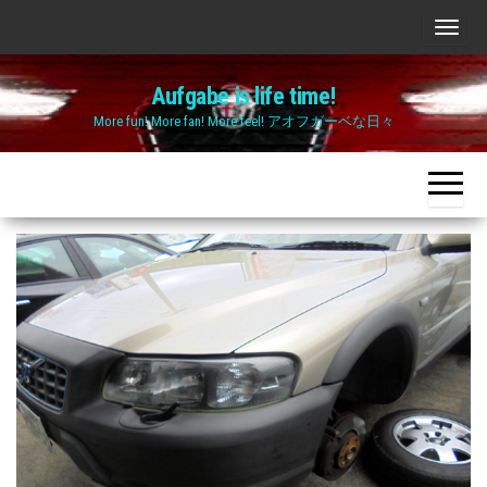
Skip
ナ
to
ビ
the
Aufgabe is life time!
ゲ
content
More fun! More fan! More feel! アオフガーベな日々
ー
シ
ョ
ン
切
り
替
え