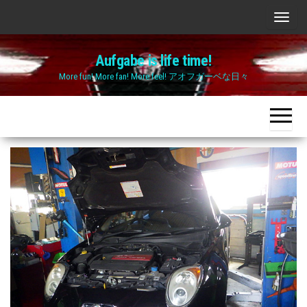
Skip
ナ
to
ビ
the
Aufgabe is life time!
ゲ
content
More fun! More fan! More feel! アオフガーベな日々
ー
シ
ョ
ン
切
り
替
え