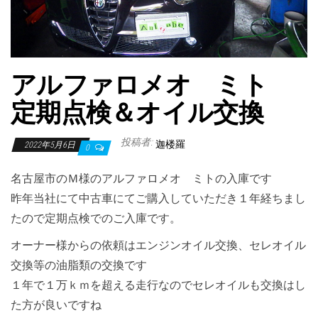
アルファロメオ ミト
定期点検＆オイル交換
投稿者:
迦楼羅
2022年5月6日
0
名古屋市のＭ様のアルファロメオ ミトの入庫です
昨年当社にて中古車にてご購入していただき１年経ちまし
たので定期点検でのご入庫です。
オーナー様からの依頼はエンジンオイル交換、セレオイル
交換等の油脂類の交換です
１年で１万ｋｍを超える走行なのでセレオイルも交換はし
た方が良いですね