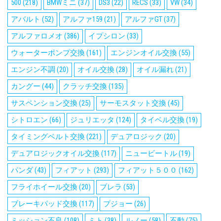
500
(218)
BMWミニ
(37)
DS3
(22)
RECS
(33)
VW
(34)
アバルト
(52)
アルファ159
(21)
アルファGT
(37)
アルファロメオ
(386)
イプシロン
(33)
ウォーターポンプ交換
(161)
エンジンオイル交換
(55)
エンジン不調
(20)
オイル交換
(28)
オイル漏れ
(21)
カングー
(44)
クラッチ交換
(135)
サスペンション交換
(25)
サーモスタット交換
(45)
シトロエン
(66)
ジュリエッタ
(124)
タイベル交換
(19)
タイミングベルト交換
(221)
デュアロジック
(20)
デュアロジックオイル交換
(117)
ニュービートル
(19)
パンダ
(43)
フィアット
(293)
フィアット５００
(162)
フライホイール交換
(20)
ブレラ
(53)
ブレーキパッド交換
(117)
プジョー
(26)
ミッション不良
(108)
ミト
(38)
ルノー
(58)
不動
(75)