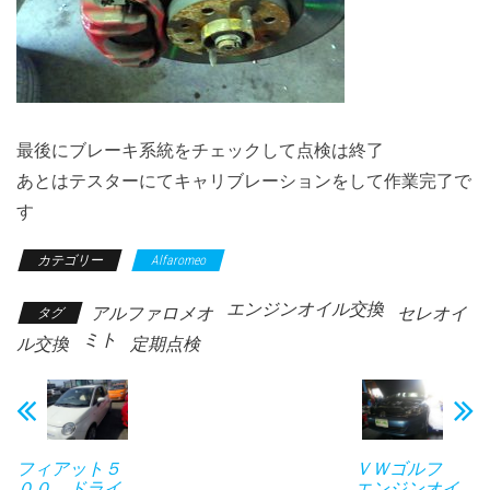
最後にブレーキ系統をチェックして点検は終了
あとはテスターにてキャリブレーションをして作業完了で
す
カテゴリー
Alfaromeo
エンジンオイル交換
アルファロメオ
セレオイ
タグ
ミト
ル交換
定期点検
フィアット５
ＶＷゴルフ
００ ドライ
エンジンオイ