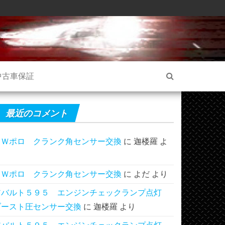
中古車保証
最近のコメント
ＶＷポロ クランク角センサー交換
に
迦楼羅
よ
り
ＶＷポロ クランク角センサー交換
に
よだ
より
アバルト５９５ エンジンチェックランプ点灯
ブースト圧センサー交換
に
迦楼羅
より