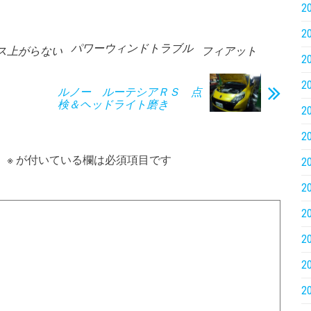
2
2
パワーウィンドトラブル
ス上がらない
フィアット
2
2
ルノー ルーテシアＲＳ 点
検＆ヘッドライト磨き
2
2
。
※
が付いている欄は必須項目です
2
2
2
2
2
2