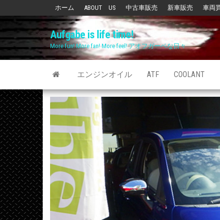
Skip
ホーム
ABOUT US
中古車販売
新車販売
車両
to
Aufgabe is life time!
the
More fun! More fan! More feel! アオフガーベな日々
content
エンジンオイル
ATF
COOLANT