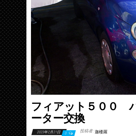
フィアット５００ 
ーター交換
投稿者:
迦楼羅
2023年2月21日
0