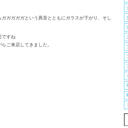
らガガガガガという異音とともにガラスが下がり、そし
悪ですね
がらご来店してきました。
索