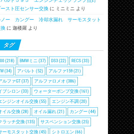
アバルト５９５ エンジンチェックランプ点灯
ブースト圧センサー交換
に
ミニミニ
より
ルノー カングー 冷却水漏れ サーモスタット
交換
に
迦楼羅
より
タグ
00
(218)
BMWミニ
(37)
DS3
(22)
RECS
(33)
VW
(34)
アバルト
(52)
アルファ159
(21)
アルファGT
(37)
アルファロメオ
(386)
イプシロン
(33)
ウォーターポンプ交換
(161)
エンジンオイル交換
(55)
エンジン不調
(20)
オイル交換
(28)
オイル漏れ
(21)
カングー
(44)
クラッチ交換
(135)
サスペンション交換
(25)
サーモスタット交換
(45)
シトロエン
(66)