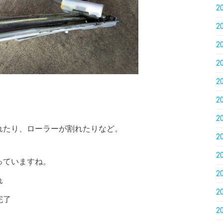
2
2
2
2
2
2
2
れたり、ローラーが割れたりなど。
2
2
っていますね。
2
れ
2
完了
2