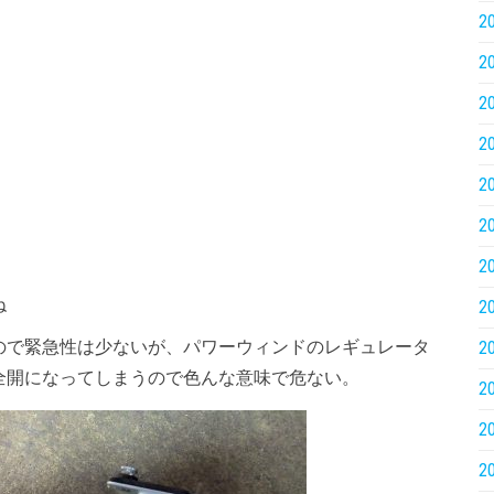
2
2
2
2
2
2
2
ね
2
ので緊急性は少ないが、パワーウィンドのレギュレータ
2
全開になってしまうので色んな意味で危ない。
2
2
2