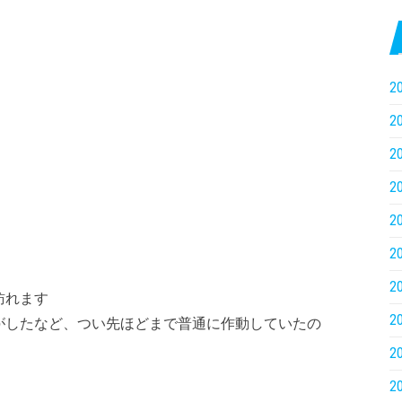
2
2
2
2
2
2
2
訪れます
2
がしたなど、つい先ほどまで普通に作動していたの
2
2