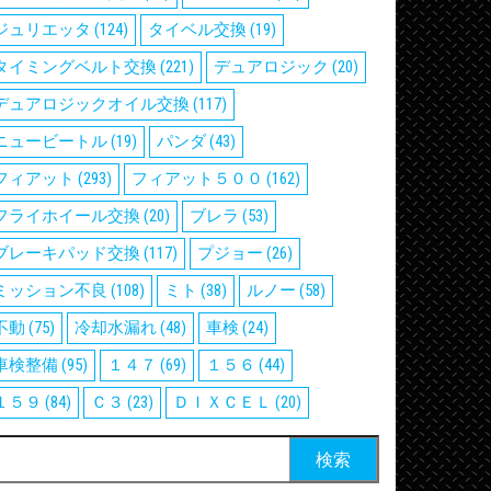
ジュリエッタ
(124)
タイベル交換
(19)
タイミングベルト交換
(221)
デュアロジック
(20)
デュアロジックオイル交換
(117)
ニュービートル
(19)
パンダ
(43)
フィアット
(293)
フィアット５００
(162)
フライホイール交換
(20)
ブレラ
(53)
ブレーキパッド交換
(117)
プジョー
(26)
ミッション不良
(108)
ミト
(38)
ルノー
(58)
不動
(75)
冷却水漏れ
(48)
車検
(24)
車検整備
(95)
１４７
(69)
１５６
(44)
１５９
(84)
Ｃ３
(23)
ＤＩＸＣＥＬ
(20)
検
: