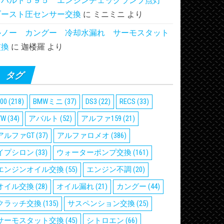
アバルト５９５ エンジンチェックランプ点灯
ブースト圧センサー交換
に
ミニミニ
より
ルノー カングー 冷却水漏れ サーモスタット
交換
に
迦楼羅
より
タグ
00
(218)
BMWミニ
(37)
DS3
(22)
RECS
(33)
VW
(34)
アバルト
(52)
アルファ159
(21)
アルファGT
(37)
アルファロメオ
(386)
イプシロン
(33)
ウォーターポンプ交換
(161)
エンジンオイル交換
(55)
エンジン不調
(20)
オイル交換
(28)
オイル漏れ
(21)
カングー
(44)
クラッチ交換
(135)
サスペンション交換
(25)
サーモスタット交換
(45)
シトロエン
(66)