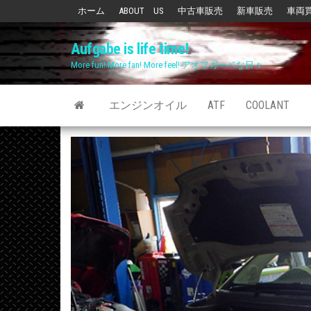
Skip
ホーム
ABOUT US
中古車販売
新車販売
車両
to
Aufgabe is life time!
the
More fun! More fan! More feel! アオフガーベな日々
content
エンジンオイル
ATF
COOLANT