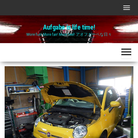
Skip
ナ
to
ビ
the
Aufgabe is life time!
ゲ
content
More fun! More fan! More feel! アオフガーベな日々
ー
シ
ョ
ン
切
り
替
え