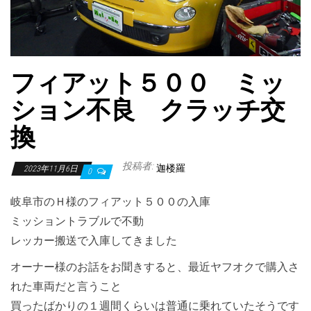
フィアット５００ ミッ
ション不良 クラッチ交
換
投稿者:
迦楼羅
2023年11月6日
0
岐阜市のＨ様のフィアット５００の入庫
ミッショントラブルで不動
レッカー搬送で入庫してきました
オーナー様のお話をお聞きすると、最近ヤフオクで購入さ
れた車両だと言うこと
買ったばかりの１週間くらいは普通に乗れていたそうです