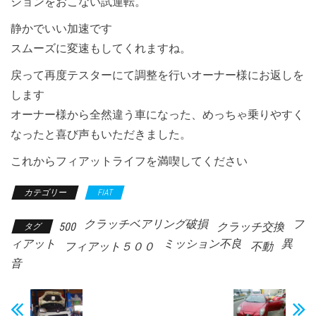
ションをおこない試運転。
静かでいい加速です
スムーズに変速もしてくれますね。
戻って再度テスターにて調整を行いオーナー様にお返しを
します
オーナー様から全然違う車になった、めっちゃ乗りやすく
なったと喜び声もいただきました。
これからフィアットライフを満喫してください
カテゴリー
FIAT
クラッチベアリング破損
フ
500
クラッチ交換
タグ
ィアット
ミッション不良
異
フィアット５００
不動
音