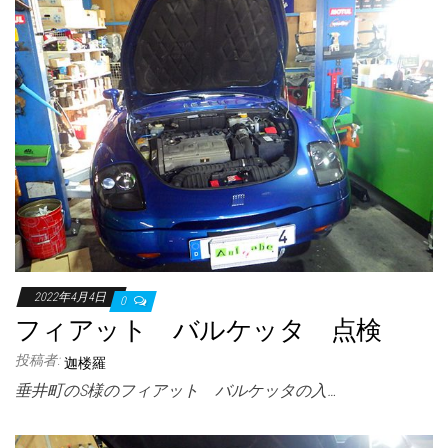
2022年4月4日
0
フィアット バルケッタ 点検
投稿者:
迦楼羅
垂井町のS様のフィアット バルケッタの入…