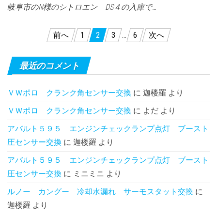
岐阜市のN様のシトロエン DS４の入庫で…
投
前へ
1
2
3
…
6
次へ
稿
の
最近のコメント
ペ
ＶＷポロ クランク角センサー交換
に
迦楼羅
より
ー
ＶＷポロ クランク角センサー交換
に
よだ
より
ジ
送
アバルト５９５ エンジンチェックランプ点灯 ブースト
圧センサー交換
に
迦楼羅
より
り
アバルト５９５ エンジンチェックランプ点灯 ブースト
圧センサー交換
に
ミニミニ
より
ルノー カングー 冷却水漏れ サーモスタット交換
に
迦楼羅
より