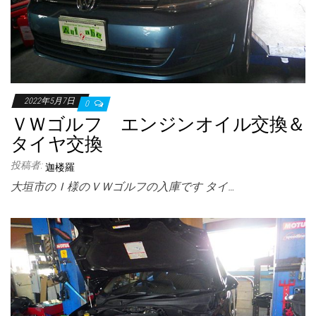
2022年5月7日
0
ＶＷゴルフ エンジンオイル交換＆
タイヤ交換
投稿者:
迦楼羅
大垣市のＩ様のＶＷゴルフの入庫です タイ…