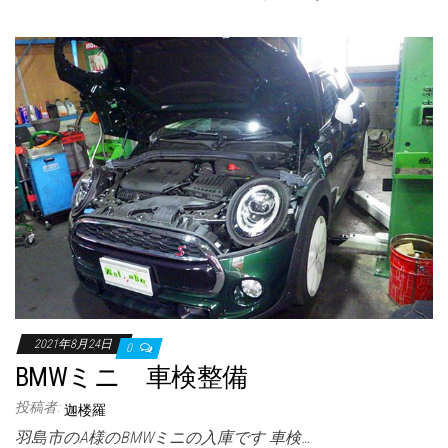
2021年8月24日
0
BMWミニ 車検整備
投稿者:
迦楼羅
羽島市のA様のBMWミニの入庫です 車検…