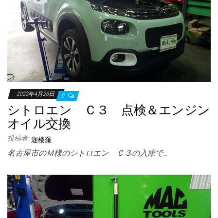
2022年4月26日
0
シトロエン Ｃ３ 点検＆エンジン
オイル交換
投稿者:
迦楼羅
名古屋市のＭ様のシトロエン Ｃ３の入庫で…