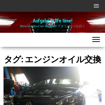
Skip
ナ
to
ビ
the
Aufgabe is life time!
ゲ
content
More fun! More fan! More feel! アオフガーベな日々
ー
シ
ョ
ン
切
タグ:
エンジンオイル交換
り
替
え