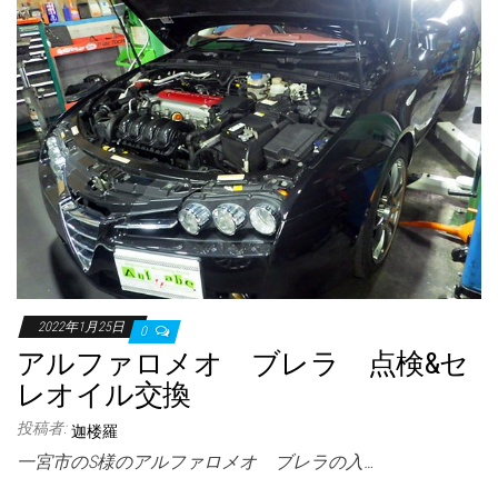
2022年1月25日
0
アルファロメオ ブレラ 点検&セ
レオイル交換
投稿者:
迦楼羅
一宮市のS様のアルファロメオ ブレラの入…