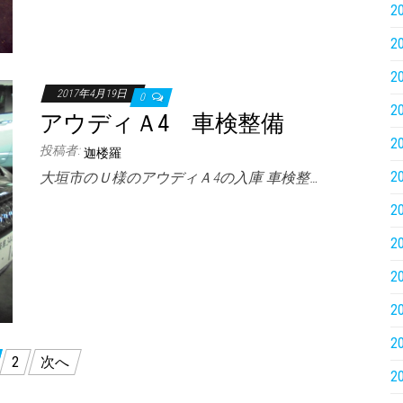
2
2
2
2017年4月19日
0
2
アウディＡ4 車検整備
2
投稿者:
迦楼羅
2
大垣市のＵ様のアウディＡ4の入庫 車検整…
2
2
2
2
2
2
次へ
2