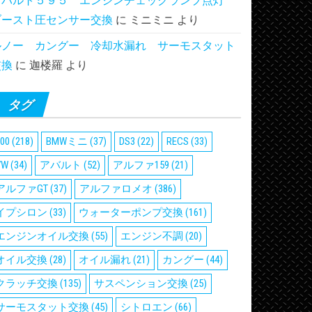
アバルト５９５ エンジンチェックランプ点灯
ブースト圧センサー交換
に
ミニミニ
より
ルノー カングー 冷却水漏れ サーモスタット
交換
に
迦楼羅
より
タグ
00
(218)
BMWミニ
(37)
DS3
(22)
RECS
(33)
VW
(34)
アバルト
(52)
アルファ159
(21)
アルファGT
(37)
アルファロメオ
(386)
イプシロン
(33)
ウォーターポンプ交換
(161)
エンジンオイル交換
(55)
エンジン不調
(20)
オイル交換
(28)
オイル漏れ
(21)
カングー
(44)
クラッチ交換
(135)
サスペンション交換
(25)
サーモスタット交換
(45)
シトロエン
(66)