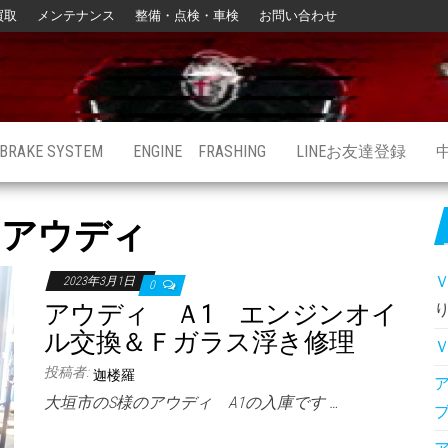
買取
メンテナンス
整備・点検・車検
お問い合わせ
BRAKE SYSTEM
ENGINE FRASHING
LINEお友達登録
:
アウディ
2023年3月1日
0
アウディ Ａ1 エンジンオイ
ル交換＆Ｆガラス浮き修理
投稿者:
迦楼羅
大垣市のS様のアウディ A1の入庫です …