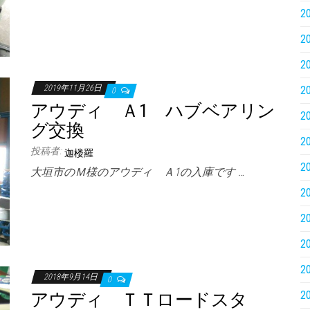
2
2
2
2019年11月26日
2
0
アウディ Ａ1 ハブベアリン
2
グ交換
2
投稿者:
迦楼羅
2
大垣市のＭ様のアウディ Ａ1の入庫です …
2
2
2
2
2018年9月14日
0
2
アウディ ＴＴロードスタ