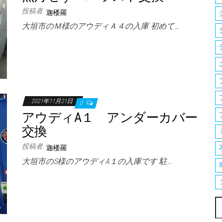
投稿者:
迦楼羅
大垣市のＭ様のアウディＡ４の入庫 初めて…
2021年11月21日
0
アウディA１ アンダーカバー
交換
投稿者:
迦楼羅
大垣市のS様のアウディA１の入庫です 駐…
索