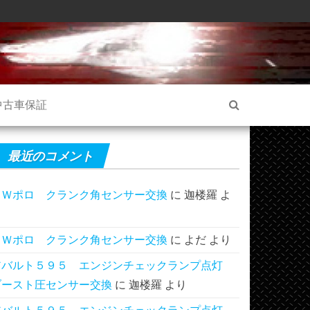
中古車保証
最近のコメント
ＶＷポロ クランク角センサー交換
に
迦楼羅
よ
り
ＶＷポロ クランク角センサー交換
に
よだ
より
アバルト５９５ エンジンチェックランプ点灯
ブースト圧センサー交換
に
迦楼羅
より