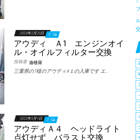
2023年2月23日
0
アウディ Ａ1 エンジンオイ
ル・オイルフィルター交換
投稿者:
迦楼羅
5
三重県のT様のアウディA１の入庫です エ…
2022年5月1日
0
アウディＡ４ ヘッドライト
点灯せず バラスト交換