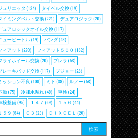
ジュリエッタ
(124)
タイベル交換
(19)
タイミングベルト交換
(221)
デュアロジック
(20)
デュアロジックオイル交換
(117)
ニュービートル
(19)
パンダ
(43)
フィアット
(293)
フィアット５００
(162)
フライホイール交換
(20)
ブレラ
(53)
ブレーキパッド交換
(117)
プジョー
(26)
ミッション不良
(108)
ミト
(38)
ルノー
(58)
不動
(75)
冷却水漏れ
(48)
車検
(24)
車検整備
(95)
１４７
(69)
１５６
(44)
１５９
(84)
Ｃ３
(23)
ＤＩＸＣＥＬ
(20)
検
: