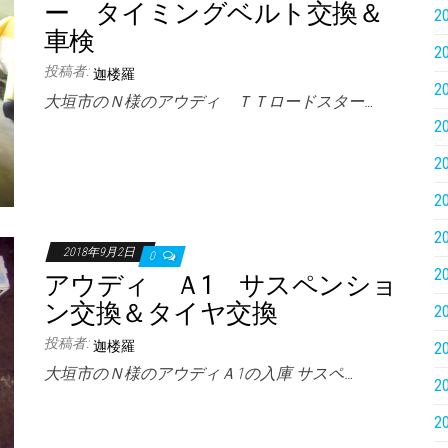
ー タイミングベルト交換＆
2
車検
2
投稿者:
迦楼羅
2
大垣市のＮ様のアウディ ＴＴロードスター…
2
2
2
2
2018年9月2日
0
2
アウディ Ａ1 サスペンショ
ン交換＆タイヤ交換
2
投稿者:
迦楼羅
2
大垣市のＮ様のアウディＡ1の入庫 サスペ…
2
2