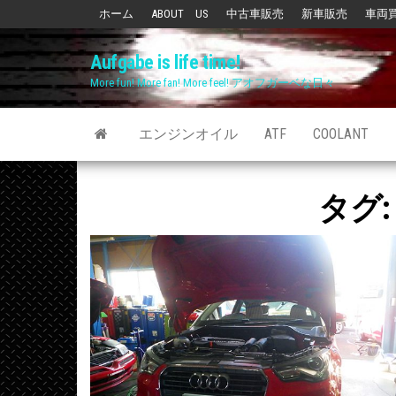
Skip
ホーム
ABOUT US
中古車販売
新車販売
車両
to
Aufgabe is life time!
the
More fun! More fan! More feel! アオフガーベな日々
content
エンジンオイル
ATF
COOLANT
タグ