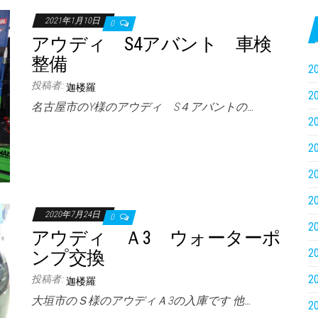
2021年1月10日
0
アウディ S4アバント 車検
整備
2
投稿者:
迦楼羅
2
名古屋市のY様のアウディ S４アバントの…
2
2
2
2
2020年7月24日
0
2
アウディ Ａ3 ウォーターポ
2
ンプ交換
2
投稿者:
迦楼羅
大垣市のＳ様のアウディＡ3の入庫です 他…
2